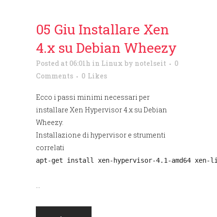
05 Giu
Installare Xen
4.x su Debian Wheezy
Posted at 06:01h
in
Linux
by
notelseit
0
Comments
0
Likes
Ecco i passi minimi necessari per
installare Xen Hypervisor 4.x su Debian
Wheezy.
Installazione di hypervisor e strumenti
correlati
apt-get install xen-hypervisor-4.1-amd64 xen-l
...