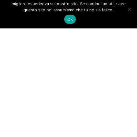
migliore esperienza sul nostro sito. Se continui ad utilizzare
questo sito noi assumiamo che tu ne sia felice.
Ok
Copyright 2016
Roberto D'Alessio | Hosting
Notelseit Srls