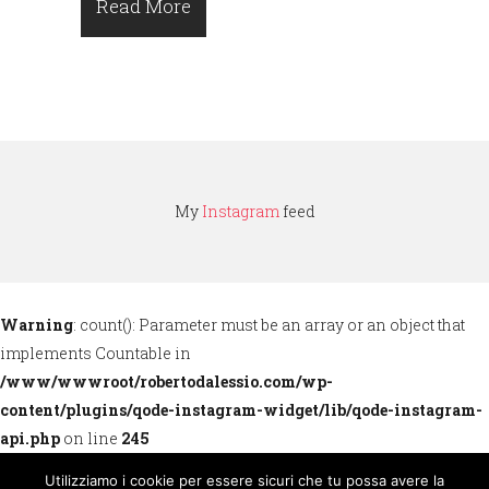
Read More
My
Instagram
feed
Warning
: count(): Parameter must be an array or an object that
implements Countable in
/www/wwwroot/robertodalessio.com/wp-
content/plugins/qode-instagram-widget/lib/qode-instagram-
api.php
on line
245
Utilizziamo i cookie per essere sicuri che tu possa avere la