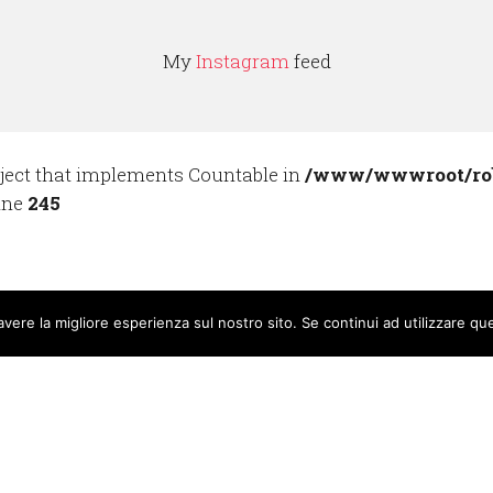
My
Instagram
feed
bject that implements Countable in
/www/wwwroot/robe
ine
245
avere la migliore esperienza sul nostro sito. Se continui ad utilizzare qu
Copyright 2016
Roberto D'Alessio | Hosting
Notelseit Srls