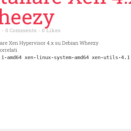
heezy
0 Comments
0
Likes
llare Xen Hypervisor 4.x su Debian Wheezy.
orrelati
.1-amd64 xen-linux-system-amd64 xen-utils-4.1