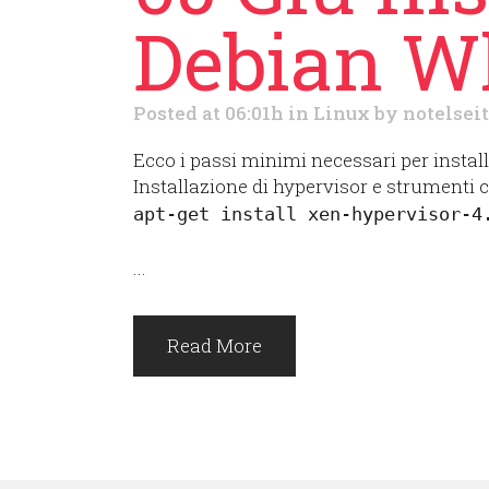
Debian W
Posted at 06:01h
in
Linux
by
notelseit
Ecco i passi minimi necessari per insta
Installazione di hypervisor e strumenti c
apt-get install xen-hypervisor-4
...
Read More