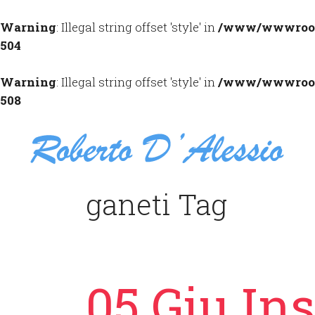
Warning
: Illegal string offset 'style' in
/www/wwwroot/
504
Warning
: Illegal string offset 'style' in
/www/wwwroot/
508
ganeti Tag
05 Giu
Ins