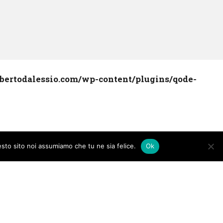
rtodalessio.com/wp-content/plugins/qode-
esto sito noi assumiamo che tu ne sia felice.
Ok