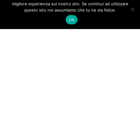
migliore esperienza sul nostro sito. Se continui ad utilizzare
questo sito noi assumiamo che tu ne sia felice.
Ok
Copyright 2016
Roberto D'Alessio | Hosting
Notelseit Srls