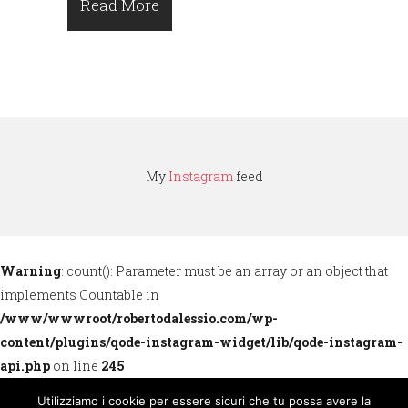
Read More
My
Instagram
feed
Warning
: count(): Parameter must be an array or an object that
implements Countable in
/www/wwwroot/robertodalessio.com/wp-
content/plugins/qode-instagram-widget/lib/qode-instagram-
api.php
on line
245
Utilizziamo i cookie per essere sicuri che tu possa avere la