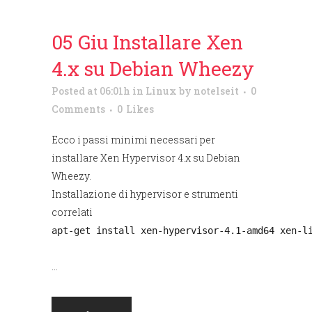
05 Giu
Installare Xen
4.x su Debian Wheezy
Posted at 06:01h
in
Linux
by
notelseit
0
Comments
0
Likes
Ecco i passi minimi necessari per
installare Xen Hypervisor 4.x su Debian
Wheezy.
Installazione di hypervisor e strumenti
correlati
apt-get install xen-hypervisor-4.1-amd64 xen-l
...