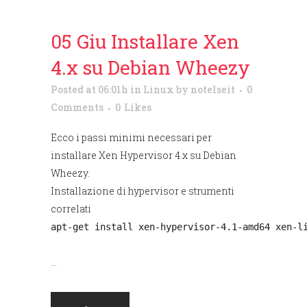
05 Giu
Installare Xen
4.x su Debian Wheezy
Posted at 06:01h
in
Linux
by
notelseit
0
Comments
0
Likes
Ecco i passi minimi necessari per
installare Xen Hypervisor 4.x su Debian
Wheezy.
Installazione di hypervisor e strumenti
correlati
apt-get install xen-hypervisor-4.1-amd64 xen-l
...