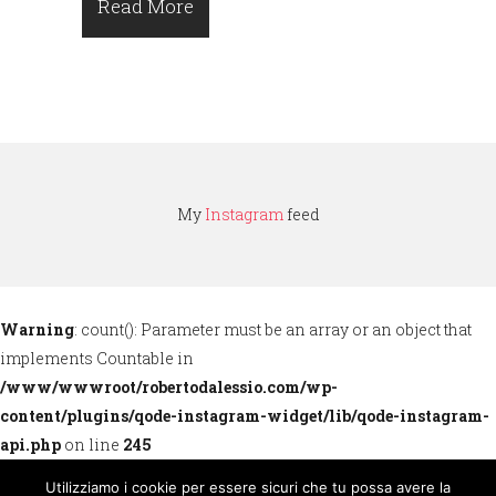
Read More
My
Instagram
feed
Warning
: count(): Parameter must be an array or an object that
implements Countable in
/www/wwwroot/robertodalessio.com/wp-
content/plugins/qode-instagram-widget/lib/qode-instagram-
api.php
on line
245
Utilizziamo i cookie per essere sicuri che tu possa avere la