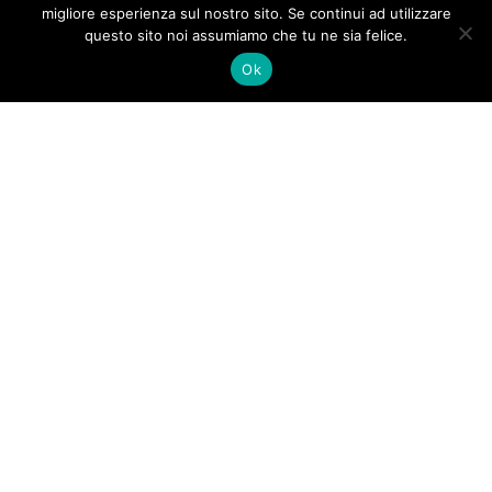
migliore esperienza sul nostro sito. Se continui ad utilizzare
questo sito noi assumiamo che tu ne sia felice.
Ok
Copyright 2016
Roberto D'Alessio | Hosting
Notelseit Srls