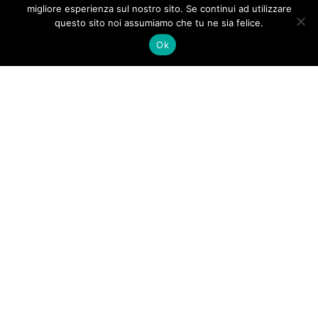
migliore esperienza sul nostro sito. Se continui ad utilizzare
questo sito noi assumiamo che tu ne sia felice.
Ok
Copyright 2016
Roberto D'Alessio | Hosting
Notelseit Srls