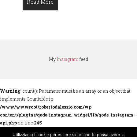
Read More
My
Instagram
feed
Warning
: count(): Parameter must be an array or an object that
implements Countable in
/www/wwwroot/robertodalessio.com/wp-
content/plugins/qode-instagram-widget/lib/qode-instagram-
api.php
on line
245
Utilizziamo i cookie per essere sicuri che tu possa avere la