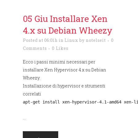
05 Giu
Installare Xen
4.x su Debian Wheezy
Posted at 06:01h
in
Linux
by
notelseit
0
Comments
0
Likes
Ecco i passi minimi necessari per
installare Xen Hypervisor 4.x su Debian
Wheezy.
Installazione di hypervisor e strumenti
correlati
apt-get install xen-hypervisor-4.1-amd64 xen-l
...