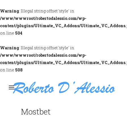
Warning
: Illegal string offset 'style' in
/www/wwwroot/robertodalessio.com/wp-
content/plugins/Ultimate_VC_Addons/Ultimate_VC_Addons
on line
504
Warning
: Illegal string offset 'style' in
/www/wwwroot/robertodalessio.com/wp-
content/plugins/Ultimate_VC_Addons/Ultimate_VC_Addons
on line
508
Mostbet